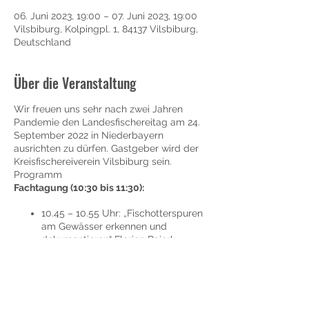
06. Juni 2023, 19:00 – 07. Juni 2023, 19:00
Vilsbiburg, Kolpingpl. 1, 84137 Vilsbiburg,
Deutschland
Über die Veranstaltung
Wir freuen uns sehr nach zwei Jahren
Pandemie den Landesfischereitag am 24.
September 2022 in Niederbayern
ausrichten zu dürfen. Gastgeber wird der
Kreisfischereiverein Vilsbiburg sein.
Programm
Fachtagung (10:30 bis 11:30):
10.45 – 10.55 Uhr: „Fischotterspuren
am Gewässer erkennen und
dokumentieren“ Florian Baierl,
Fischotter-Berater Niederbayern
11.00 – 11.10 Uhr:
„Bestandsentwicklung und
Verbreitung des Fischotters in
Diese Veranstaltung teilen
Bayern“ Alexandra Haydn, LFV