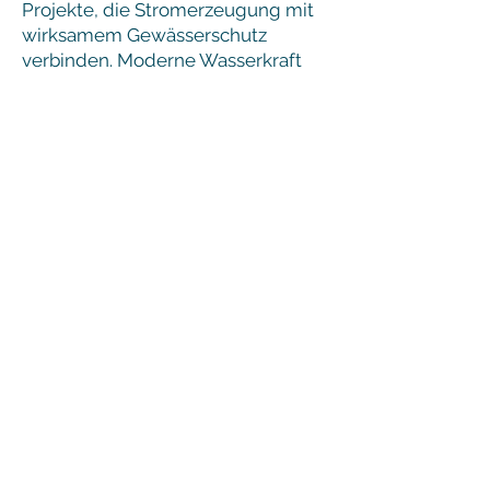
Projekte, die Stromerzeugung mit
wirksamem Gewässerschutz
verbinden. Moderne Wasserkraft
kann einen Beitrag zur
Energieversorgung leisten —
vorausgesetzt, ökologische
Mindeststandards werden
konsequent umgesetzt.
Intakte Flüsse sind Voraussetzung
für stabile Fischbestände,
biologische Vielfalt und eine
nachhaltige Nutzung unserer
Gewässer in Bayern.
Download Positionspapier