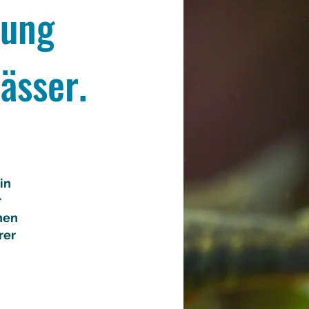
zung
ässer.
in
r
inen
rer