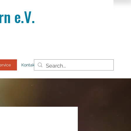
n e.V.
ervice
Kontakt