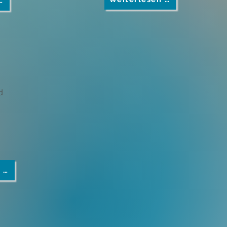
…
d
 …