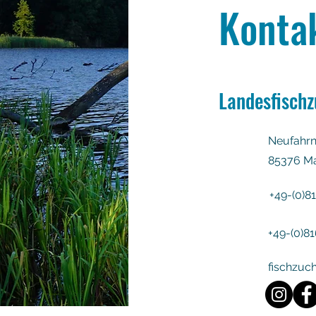
Konta
Landesfisch
Neufahrne
85376 M
+49-(0)8
+49-(0)8
fischzuc