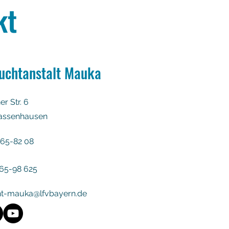
kt
zuchtanstalt Mauka
r Str. 6
assenhausen
165-82 08
165-98 625
ht-mauka@lfvbayern.de