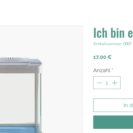
Ich bin 
Artikelnummer: 0007
Preis
17,00 €
Anzahl
*
In 