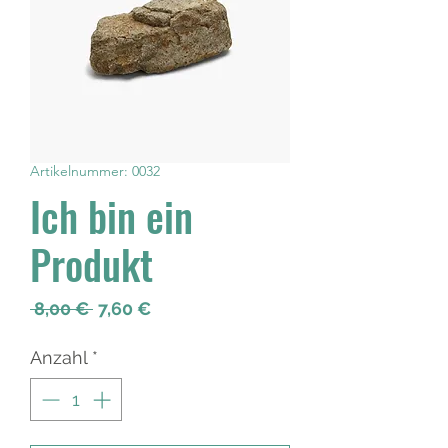
Artikelnummer: 0032
Ich bin ein
Produkt
Standardpreis
Sale-Preis
 8,00 € 
7,60 €
Anzahl
*