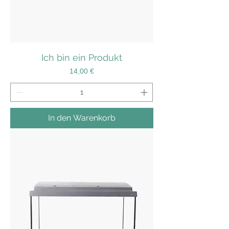
Ich bin ein Produkt
Preis
14,00 €
In den Warenkorb