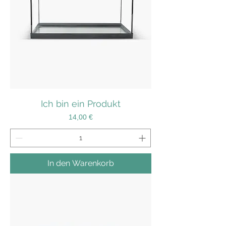
Ich bin ein Produkt
Preis
14,00 €
In den Warenkorb