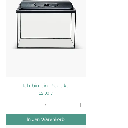
Ich bin ein Produkt
Preis
12,00 €
In den Warenkorb