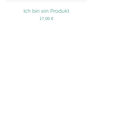
Ich bin ein Produkt
Preis
17,00 €
In den Warenkorb