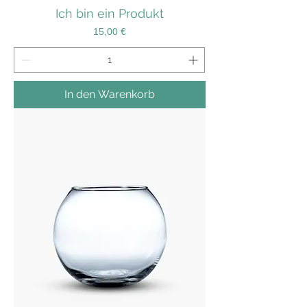
Ich bin ein Produkt
Preis
15,00 €
In den Warenkorb