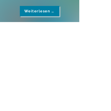
Weiterlesen …
Fischotter
Vom Nachweis zur Strategie –
unser Otter-Projekt
Weiterlesen …
Kontakt
E-Mail:
poststelle@lfvbayern.de
Telefon:
+49-(0)89-64 27 26-0
Presse